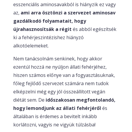
esszenciális aminosavakból is hiányzik ez vagy
az,
ami arra ösztönzi a szervezet aminosav
gazdálkodó folyamatait, hogy
újrahasznosítsák a régit
és abból egészítsék
ki a fehérjeszintézishez hiányzó
alkotóelemeket.
Nem tanácsolnám senkinek, hogy akkor
ezentúl hozzá ne nyúljon állati fehérjéhez,
hiszen számos előnye van a fogyasztásuknak,
főleg fejlődő szervezet számára nem tudok
elképzelni még egy jól összeállított vegán
diétát sem. De
időszakosan megfontolandó,
hogy lemondjunk az állati fehérjéről
és
általában is érdemes a bevitelt inkább
korlátozni, vagyis ne vigyük túlzásba!