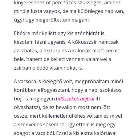
kinyeréséhez öt perc főzés szükséges, amihez
mindig lusta vagyok, de ma különleges nap van,
úgyhogy megerőltettem magam.
Ebédre már kellett egy kis szénhidrát is,
kezdtem fázni ugyanis. A kókuszzsír nemcsak
az ízhatás, a textúra és a kalóriák miatt került
bele, hanem be kellett vennem valamivel a
zsírban oldódó vitaminokat is.
A vacsora is kielégítő volt, megpróbáltam minél
korábban elfogyasztani, hogy a napi szokásos
böjt is meglegyen (
időszakos böjtről
itt
olvashatsz), de ez bevallom most nem jött
össze, mert kellemetlenül éhes voltam és mivel
a szenvedés sosem cél, így ettem is még egy
adagot a vacsiból. Ezzel a kis extra kalóriával