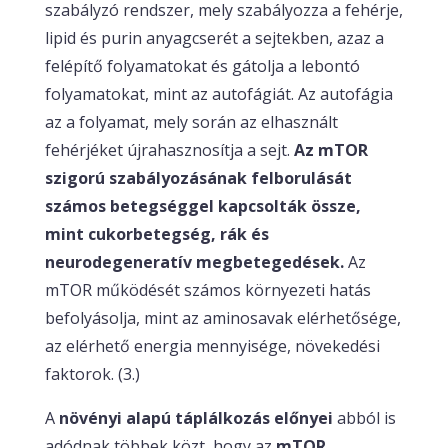
szabályzó rendszer, mely szabályozza a fehérje,
lipid és purin anyagcserét a sejtekben, azaz a
felépítő folyamatokat és gátolja a lebontó
folyamatokat, mint az autofágiát. Az autofágia
az a folyamat, mely során az elhasznált
fehérjéket újrahasznosítja a sejt.
Az mTOR
szigorú szabályozásának felborulását
számos betegséggel kapcsolták össze,
mint cukorbetegség, rák és
neurodegeneratív megbetegedések.
Az
mTOR működését számos környezeti hatás
befolyásolja, mint az aminosavak elérhetősége,
az elérhető energia mennyisége, növekedési
faktorok. (3.)
A
növényi alapú táplálkozás előnyei
abból is
adódnak többek közt, hogy az
mTOR