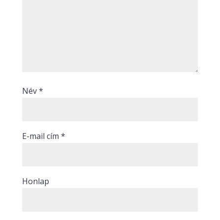
Név
*
E-mail cím
*
Honlap