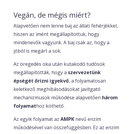
Vegán, de mégis miért?
Alapvetően nem lenne baj az állati fehérjékkel,
hiszen az imént megállapítottuk, hogy
mindenevők vagyunk. A baj csak az, hogy a
jóból is megárt a sok.
Az öregedés oka után kutakodó tudósok
megállapították, hogy a
szervezetünk
épségét őrizni igyekvő
, a folyamatosan
keletkező meghibásodásokat javítgató
mechanizmusok működése alapvetően
három
folyamat
hoz köthető.
Az egyik folyamat az
AMPK
nevű enzim
működésével van összefüggésben. Ez az enzim