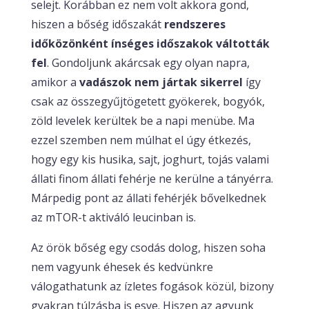
selejt. Korábban ez nem volt akkora gond,
hiszen a bőség időszakát
rendszeres
időközönként ínséges időszakok váltották
fel
. Gondoljunk akárcsak egy olyan napra,
amikor a
vadászok nem jártak sikerrel
így
csak az összegyűjtögetett gyökerek, bogyók,
zöld levelek kerültek be a napi menübe. Ma
ezzel szemben nem múlhat el úgy étkezés,
hogy egy kis husika, sajt, joghurt, tojás valami
állati finom állati fehérje ne kerülne a tányérra.
Márpedig pont az állati fehérjék bővelkednek
az mTOR-t aktiváló leucinban is.
Az örök bőség egy csodás dolog, hiszen soha
nem vagyunk éhesek és kedvünkre
válogathatunk az ízletes fogások közül, bizony
gyakran túlzásba is esve. Hiszen az agyunk