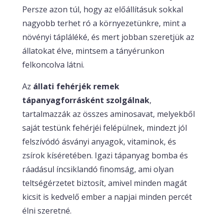
Persze azon túl, hogy az előállításuk sokkal
nagyobb terhet ró a környezetünkre, mint a
növényi tápláléké, és mert jobban szeretjük az
állatokat élve, mintsem a tányérunkon
felkoncolva látni.
Az
állati fehérjék remek
tápanyagforrásként szolgálnak
,
tartalmazzák az összes aminosavat, melyekből
saját testünk fehérjéi felépülnek, mindezt jól
felszívódó ásványi anyagok, vitaminok, és
zsírok kíséretében. Igazi tápanyag bomba és
ráadásul íncsiklandó finomság, ami olyan
teltségérzetet biztosít, amivel minden magát
kicsit is kedvelő ember a napjai minden percét
élni szeretné.