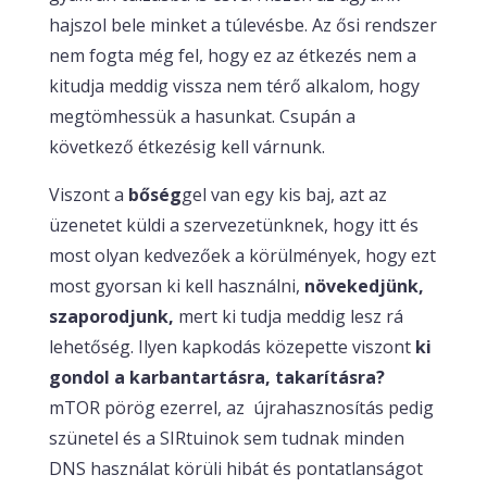
hajszol bele minket a túlevésbe. Az ősi rendszer
nem fogta még fel, hogy ez az étkezés nem a
kitudja meddig vissza nem térő alkalom, hogy
megtömhessük a hasunkat. Csupán a
következő étkezésig kell várnunk.
Viszont a
bőség
gel van egy kis baj, azt az
üzenetet küldi a szervezetünknek, hogy itt és
most olyan kedvezőek a körülmények, hogy ezt
most gyorsan ki kell használni,
növekedjünk,
szaporodjunk,
mert ki tudja meddig lesz rá
lehetőség. Ilyen kapkodás közepette viszont
ki
gondol a karbantartásra, takarításra?
mTOR pörög ezerrel, az újrahasznosítás pedig
szünetel és a SIRtuinok sem tudnak minden
DNS használat körüli hibát és pontatlanságot