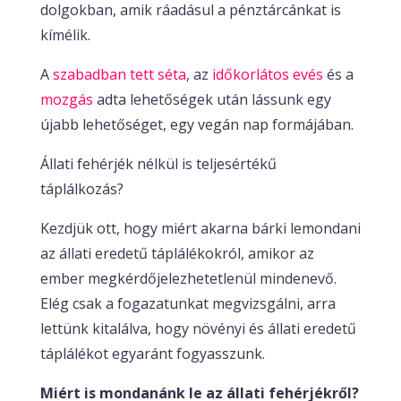
dolgokban, amik ráadásul a pénztárcánkat is
kímélik.
A
szabadban tett séta
, az
időkorlátos evés
és a
mozgás
adta lehetőségek
után lássunk egy
újabb lehetőséget, egy vegán nap formájában.
Állati fehérjék nélkül is teljesértékű
táplálkozás?
Kezdjük ott, hogy miért akarna bárki lemondani
az állati eredetű táplálékokról, amikor az
ember megkérdőjelezhetetlenül mindenevő.
Elég csak a fogazatunkat megvizsgálni, arra
lettünk kitalálva, hogy növényi és állati eredetű
táplálékot egyaránt fogyasszunk.
Miért is mondanánk le az állati fehérjékről?