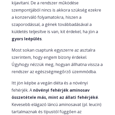
kijavítani. De a rendszer működése
szempontjából nincs is akkora szükség ezekre
a konzerváló folyamatokra, hiszen a
szaporodással, a gének továbbadásával a
küldetés teljesítve is van, kit érdekel, ha jön a
gyors leépülés
.
Most sokan csaptunk egyszerre az asztalra
szerintem, hogy engem bizony érdekel.
Úgyhogy nézzük meg, hogyan állhatna vissza a
rendszer az egészségmegőrző üzemmódba.
Itt jön képbe a vegán diéta és a növényi
fehérjék. A
növényi fehérjék aminosav
összetétele más, mint az állati fehérjéké
.
Kevesebb elágazó láncú aminosavat (pl. leucin)
tartalmaznak és típustól függően az