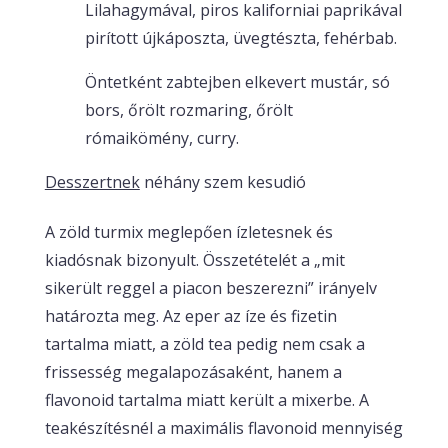
Lilahagymával, piros kaliforniai paprikával
pirított újkáposzta, üvegtészta, fehérbab.
Öntetként zabtejben elkevert mustár, só
bors, őrölt rozmaring, őrölt
rómaikömény, curry.
Desszertnek
néhány szem kesudió
A zöld turmix meglepően ízletesnek és
kiadósnak bizonyult. Összetételét a „mit
sikerült reggel a piacon beszerezni” irányelv
határozta meg. Az eper az íze és fizetin
tartalma miatt, a zöld tea pedig nem csak a
frissesség megalapozásaként, hanem a
flavonoid tartalma miatt került a mixerbe. A
teakészítésnél a maximális flavonoid mennyiség