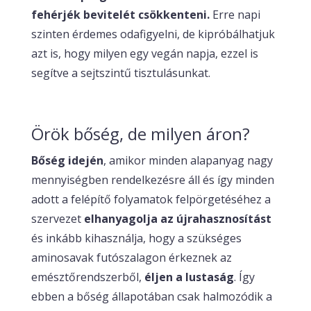
fehérjék bevitelét csökkenteni.
Erre napi
szinten érdemes odafigyelni, de kipróbálhatjuk
azt is, hogy milyen egy vegán napja, ezzel is
segítve a sejtszintű tisztulásunkat.
Örök bőség, de milyen áron?
Bőség idején
, amikor minden alapanyag nagy
mennyiségben rendelkezésre áll és így minden
adott a felépítő folyamatok felpörgetéséhez a
szervezet
elhanyagolja az újrahasznosítást
és inkább kihasználja, hogy a szükséges
aminosavak futószalagon érkeznek az
emésztőrendszerből,
éljen a lustaság
. Így
ebben a bőség állapotában csak halmozódik a