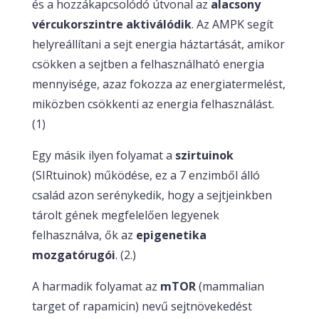
és a hozzákapcsolódó útvonal az
alacsony
vércukorszintre aktiválódik
. Az AMPK segít
helyreállítani a sejt energia háztartását, amikor
csökken a sejtben a felhasználható energia
mennyisége, azaz fokozza az energiatermelést,
miközben csökkenti az energia felhasználást.
(1)
Egy másik ilyen folyamat a
szirtuinok
(SIRtuinok) működése, ez a 7 enzimből álló
család azon serénykedik, hogy a sejtjeinkben
tárolt gének megfelelően legyenek
felhasználva, ők az
epigenetika
mozgatórugói
. (2.)
A harmadik folyamat az
mTOR
(mammalian
target of rapamicin) nevű sejtnövekedést