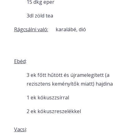
15 dkg eper
3dl zöld tea
Rágcsálni való:
karalábé, dió
Ebéd
:
3 ek főtt hűtött és újramelegített (a
rezisztens keményítők miatt) hajdina
1 ek kókuszzsírral
2 ek kókuszreszelékkel
Vacsi
: