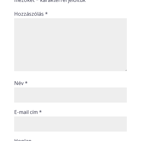
mezőket
*
karakterrel jelöltük
Hozzászólás
*
Név
*
E-mail cím
*