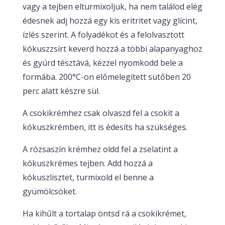
vagy a tejben elturmixoljuk, ha nem találod elég
édesnek adj hozzá egy kis eritritet vagy glicint,
ízlés szerint. A folyadékot és a felolvasztott
kókuszzsírt keverd hozzá a többi alapanyaghoz
és gyúrd tésztává, kézzel nyomkodd bele a
formába. 200°C-on előmelegített sütőben 20
perc alatt készre sül.
A csokikrémhez csak olvaszd fel a csokit a
kókuszkrémben, itt is édesíts ha szükséges.
A rózsaszín krémhez oldd fel a zselatint a
kókuszkrémes tejben. Add hozzá a
kókuszlisztet, turmixold el benne a
gyümölcsöket.
Ha kihűlt a tortalap öntsd rá a csokikrémet,