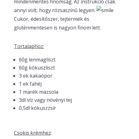
mindenmentes finomság. Az instrukció csak
annyi volt, hogy rózsaszínű legyen.
Cukor, édesítőszer, tejtermék és
gluténmentesen is nagyon finom lett.
Tortalaphoz:
60g lenmagliszt
60g kókuszliszt
3 ek kakaópor
1 ek fahéj
1 marék mazsola
3dl víz vagy növényi tej
0,5dl kókuszzsír
Csokis krémhez
: