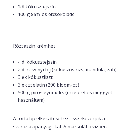
2dl kókusztejszín
100 g 85%-os étcsokoládé
Rózsaszín krémhez:
4 dl kókusztejszín
2 dl növényi tej (kókuszos rizs, mandula, zab)
3 ek kókuszliszt
3 ek zselatin (200 bloom-os)
500 g piros gyümölcs (én epret és meggyet
használtam)
A tortalap elkészítéséhez összekeverjük a
száraz alapanyagokat. A mazsolát a vízben