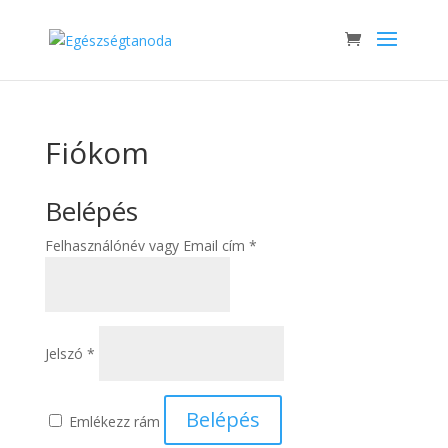
Fiókom
Belépés
Kötelező
Felhasználónév vagy Email cím
*
Kötelező
Jelszó
*
Belépés
Emlékezz rám