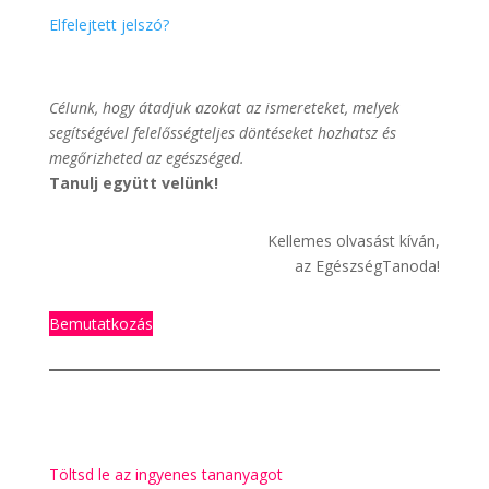
Elfelejtett jelszó?
Célunk, hogy átadjuk azokat az ismereteket, melyek
segítségével felelősségteljes döntéseket hozhatsz és
megőrizheted az egészséged.
Tanulj együtt velünk!
Kellemes olvasást kíván,
az EgészségTanoda!
Bemutatkozás
Töltsd le az ingyenes tananyagot