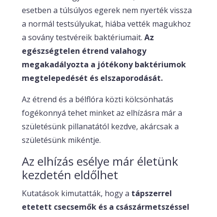
esetben a túlsúlyos egerek nem nyerték vissza
a normál testsúlyukat, hiába vették magukhoz
a sovány testvéreik baktériumait.
Az
egészségtelen étrend valahogy
megakadályozta a jótékony baktériumok
megtelepedését és elszaporodását.
Az étrend és a bélflóra közti kölcsönhatás
fogékonnyá tehet minket az elhízásra már a
születésünk pillanatától kezdve, akárcsak a
születésünk mikéntje.
Az elhízás esélye már életünk
kezdetén eldőlhet
Kutatások kimutatták, hogy a
tápszerrel
etetett csecsemők és a császármetszéssel