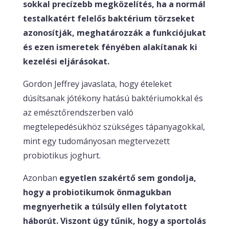
sokkal precízebb megközelítés, ha a normál
testalkatért felelős baktérium törzseket
azonosítják, meghatározzák a funkciójukat
és ezen ismeretek fényében alakítanak ki
kezelési eljárásokat.
Gordon Jeffrey javaslata, hogy ételeket
dúsítsanak jótékony hatású baktériumokkal és
az emésztőrendszerben való
megtelepedésükhöz szükséges tápanyagokkal,
mint egy tudományosan megtervezett
probiotikus joghurt.
Azonban
egyetlen szakértő sem gondolja,
hogy a probiotikumok önmagukban
megnyerhetik a túlsúly ellen folytatott
háborút. Viszont úgy tűnik, hogy a sportolás