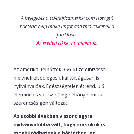
A bejegyzés a scientificamerica.com How gut
bacteria help make us fat and thin cikkének a
fordítása.
Az eredeti cikket itt találjátok.
Az amerikai felnőttek 35% küzd elhízással,
melynek elsődleges okai túlságosan is
nyilvánvalóak. Egészségtelen étrend, ülő
életmód és valószínűleg néhány nem túl
szerencsés gén változat.
Az utóbbi években viszont egyre
nyilvánvalóbbá vált, hogy más okok is
meghúzódhatnak a háttérben, az