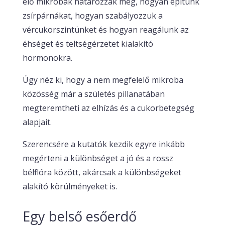
élő mikróbák határozzák meg, hogyan építünk
zsírpárnákat, hogyan szabályozzuk a
vércukorszintünket és hogyan reagálunk az
éhséget és teltségérzetet kialakító
hormonokra.
Úgy néz ki, hogy a nem megfelelő mikroba
közösség már a születés pillanatában
megteremtheti az elhízás és a cukorbetegség
alapjait.
Szerencsére a kutatók kezdik egyre inkább
megérteni a különbséget a jó és a rossz
bélflóra között, akárcsak a különbségeket
alakító körülményeket is.
Egy belső esőerdő