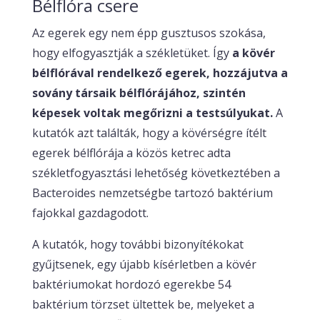
Bélflóra csere
Az egerek egy nem épp gusztusos szokása,
hogy elfogyasztják a székletüket. Így
a kövér
bélflórával rendelkező egerek, hozzájutva a
sovány társaik bélflórájához, szintén
képesek voltak megőrizni a testsúlyukat.
A
kutatók azt találták, hogy a kövérségre ítélt
egerek bélflórája a közös ketrec adta
székletfogyasztási lehetőség következtében a
Bacteroides nemzetségbe tartozó baktérium
fajokkal gazdagodott.
A kutatók, hogy további bizonyítékokat
gyűjtsenek, egy újabb kísérletben a kövér
baktériumokat hordozó egerekbe 54
baktérium törzset ültettek be, melyeket a