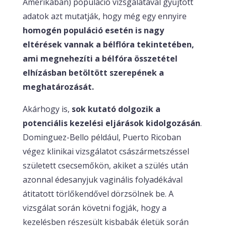
Amerikában) populáció vizsgálatával gyűjtött
adatok azt mutatják, hogy még egy ennyire
homogén populáció esetén is nagy
eltérések vannak a bélflóra tekintetében,
ami megnehezíti a bélfóra összetétel
elhízásban betöltött szerepének a
meghatározását.
Akárhogy is,
sok kutató dolgozik a
potenciális kezelési eljárások kidolgozásán
.
Dominguez-Bello például, Puerto Ricoban
végez klinikai vizsgálatot császármetszéssel
született csecsemőkön, akiket a szülés után
azonnal édesanyjuk vaginális folyadékával
átitatott törlőkendővel dörzsölnek be. A
vizsgálat során követni fogják, hogy a
kezelésben részesült kisbabák életük során