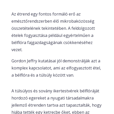
Az étrend egy fontos formáló erő az
emésztőrendszerben élő mikrobaközösség
összetételének tekintetében. A feldolgozott
ételek fogyasztása például egyértelműen a
bélflóra fajgazdagságának csökkenéséhez
vezet.
Gordon Jeffry kutatásai jól demonstrálják azt a
komplex kapcsolatot, ami az elfogyasztott étel,
a bélflóra és a túlsúly között van.
A túlsúlyos és sovány ikertestvérek bélflóráját
hordozó egereket a nyugati társadalmakra
jellemző étrenden tartva azt tapasztalták, hogy
hiába tették egy ketrecbe őket, ebben az