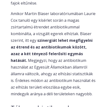
fajok eltűnése.
Amikor Martin Blaser laboratóriumában Laurie
Cox tanuló egy kísérlet során a magas
zsírtartalmú étrendet antibiotikummal
kombinálta, a vizsgált egerek elhíztak. Blaser
szerint, itt egy
szinergiát lehet megfigyelni
az étrend és az antibiotikumok között,
azaz a két tényező felerősíti egymás
hatását.
Megjegyzi, hogy az antibiotikum
használat az Egyesült Államokban államról
államra változik, ahogy az elhízási statisztikák
is. Érdekes módon az antibiotikum használat és
az elhízás területi eloszlása egybe esik,
mindegyik aránya a déli területeken nagyobb.