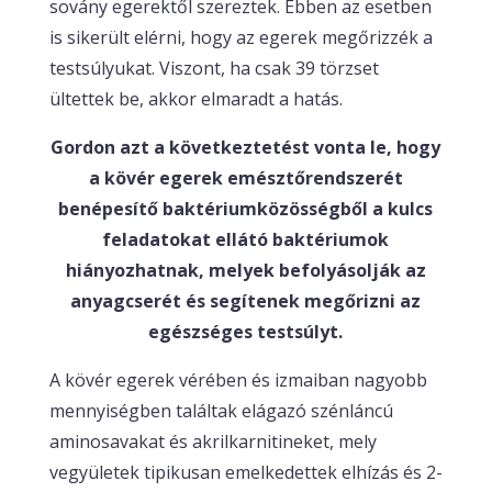
sovány egerektől szereztek. Ebben az esetben
is sikerült elérni, hogy az egerek megőrizzék a
testsúlyukat. Viszont, ha csak 39 törzset
ültettek be, akkor elmaradt a hatás.
Gordon azt a következtetést vonta le, hogy
a kövér egerek emésztőrendszerét
benépesítő baktériumközösségből a kulcs
feladatokat ellátó baktériumok
hiányozhatnak, melyek befolyásolják az
anyagcserét és segítenek megőrizni az
egészséges testsúlyt.
A kövér egerek vérében és izmaiban nagyobb
mennyiségben találtak elágazó szénláncú
aminosavakat és akrilkarnitineket, mely
vegyületek tipikusan emelkedettek elhízás és 2-