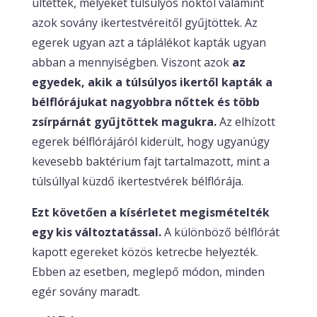
ültettek, melyeket túlsúlyos nőktől valamint
azok sovány ikertestvéreitől gyűjtöttek. Az
egerek ugyan azt a táplálékot kapták ugyan
abban a mennyiségben. Viszont azok
az
egyedek, akik a túlsúlyos ikertől kapták a
bélflórájukat nagyobbra nőttek és több
zsírpárnát gyűjtöttek magukra.
Az elhízott
egerek bélflórájáról kiderült, hogy ugyanúgy
kevesebb baktérium fajt tartalmazott, mint a
túlsúllyal küzdő ikertestvérek bélflórája.
Ezt követően a kísérletet megismételték
egy kis változtatással.
A különböző bélflórát
kapott egereket közös ketrecbe helyezték.
Ebben az esetben, meglepő módon, minden
egér sovány maradt.