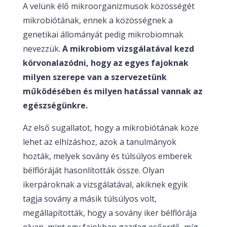
A velünk élő mikroorganizmusok közösségét
mikrobiótának, ennek a közösségnek a
genetikai állományát pedig mikrobiomnak
nevezzük.
A mikrobiom vizsgálatával kezd
körvonalazódni, hogy az egyes fajoknak
milyen szerepe van a szervezetünk
működésében és milyen hatással vannak az
egészségünkre.
Az első sugallatot, hogy a mikrobiótának köze
lehet az elhízáshoz, azok a tanulmányok
hozták, melyek sovány és túlsúlyos emberek
bélflóráját hasonlították össze. Olyan
ikerpároknak a vizsgálatával, akiknek egyik
tagja sovány a másik túlsúlyos volt,
megállapították, hogy a sovány iker bélflórája
olyan, mint egy fajokban gazdag esőerdő, míg