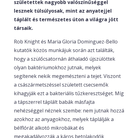
születettek nagyobb valószínűséggel
lesznek túlsúlyosak, mint az anyatejjel
táplált és természetes úton a világra jött
társaik.
Rob Knight és Maria Gloria Dominguez-Bello
kutatók közös munkájuk során azt találták,
hogy a szülőcsatornán áthaladó újszülöttek
olyan baktériumokhoz jutnak, melyek
segítenek nekik megemészteni a tejet. Viszont
a császármetszéssel született csecsemők
kihagyják ezt a bakteriális tűzkeresztséget. Míg
a tápszerrel táplált babák másfajta
nehézséggel néznek szembe: nem jutnak hozzá
azokhoz az anyagokhoz, melyek táplálják a
bélflórát alkotó mikrobákat és
megakadályozzák a káros betolakodók