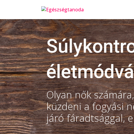
Súlykontro
életmódvá
Olyan nők számára,
küzdeni a fogyási n
járó fáradtsággal, 