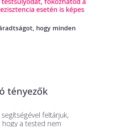
s testsúlyodat, fokozhatod a
ezisztencia esetén is képes
 fáradtságot, hogy minden
ló tényezők
egítségével feltárjuk,
, hogy a tested nem