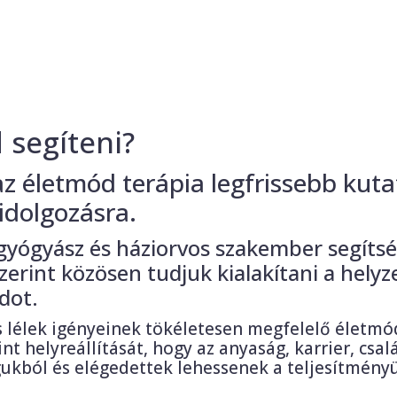
 segíteni?
az életmód terápia legfrissebb kut
idolgozásra.
ógyász és háziorvos szakember segítség
zerint közösen tudjuk kialakítani a hely
dot.
és lélek igényeinek tökéletesen megfelelő életm
int helyreállítását, hogy az anyaság, karrier, c
ukból és elégedettek lehessenek a teljesítményü