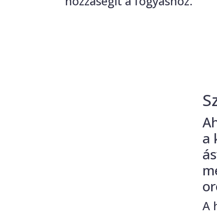
hozzásegít a fogyáshoz.
S
Ah
a 
ás
me
or
A 