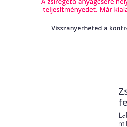
A zsírégető anyagcsere hely
teljesítményedet. Már kial
Visszanyerheted a kontro
Z
f
La
mi