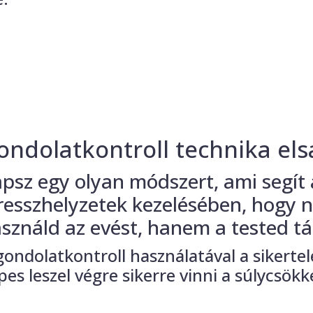
ondolatkontroll technika els
psz egy olyan módszert, ami segít
resszhelyzetek kezelésében, hogy
sználd az evést, hanem a tested tá
gondolatkontroll használatával a sikerte
pes leszel végre sikerre vinni a súlycsök