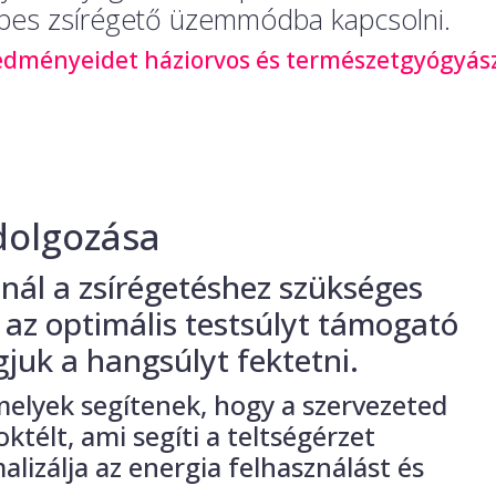
pes zsírégető üzemmódba kapcsolni.
edményeidet háziorvos és természetgyógyász 
dolgozása
nál a zsírégetéshez szükséges
és az optimális testsúlyt támogató
gjuk a hangsúlyt fektetni.
 melyek segítenek, hogy a szervezeted
oktélt, ami segíti a teltségérzet
lizálja az energia felhasználást és