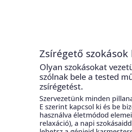
Zsírégető szokások
Olyan szokásokat vezetü
szólnak bele a tested m
zsírégetést.
Szervezetünk minden pillan
E szerint kapcsol ki és be b
használva életmódod elemeit
relaxáció), a napi szokásai
lehetsz a génjeid karmester