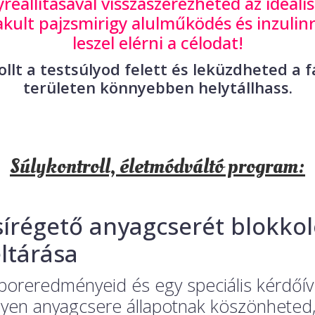
reállításával visszaszerezheted az ideáli
akult pajzsmirigy alulműködés és inzulinr
leszel elérni a célodat!
llt a testsúlyod felett és leküzdheted a
területen könnyebben helytállhass.
Súlykontroll, életmódváltó program:
sírégető anyagcserét blokko
eltárása
boreredményeid és egy speciális kérdőív s
lyen anyagcsere állapotnak köszönheted