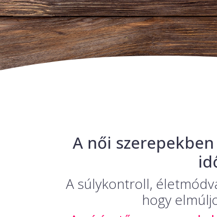
A női szerepekben
id
A súlykontroll, életmódv
hogy elmúljo