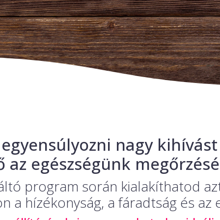
 egyensúlyozni nagy kihívást
ő az egészségünk megőrzésé
áltó program során kialakíthatod azt
n a hízékonyság, a fáradtság és az 