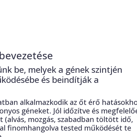
 bevezetése
nk be, melyek a gének szintjén
űködésébe és beindítják a
atban alkalmazkodik az őt érő hatásokho
izonyos géneket. Jól időzítve és megfelel
 (alvás, mozgás, szabadban töltött idő,
ddal finomhangolva tested működését te
e.