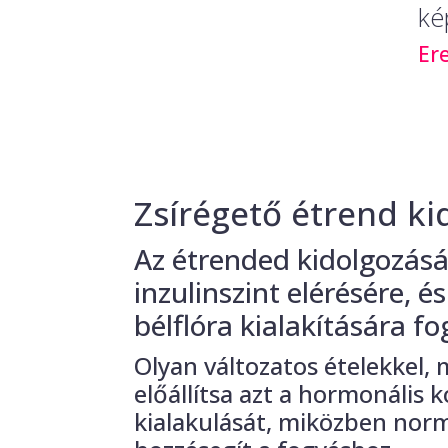
ké
Er
Zsírégető étrend ki
Az étrended kidolgozásá
inzulinszint elérésére, 
bélflóra kialakítására fo
Olyan változatos ételekkel,
előállítsa azt a hormonális k
kialakulását, miközben norma