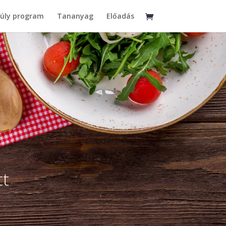
súly program
Tananyag
Előadás
tt