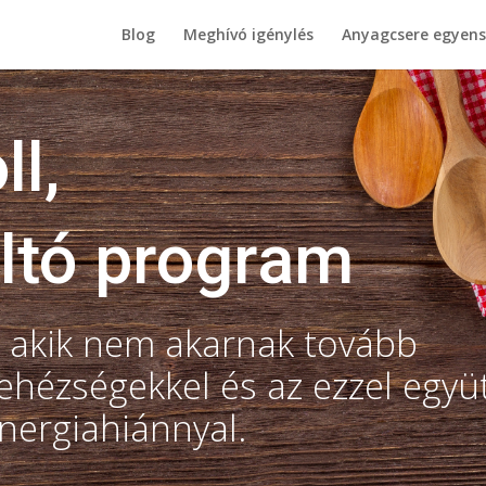
Blog
Meghívó igénylés
Anyagcsere egyen
ll,
ltó program
 akik nem akarnak tovább
ehézségekkel és az ezzel együ
energiahiánnyal.