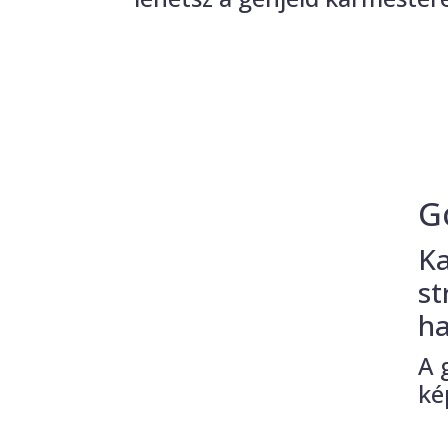
G
Ka
st
ha
A 
ké