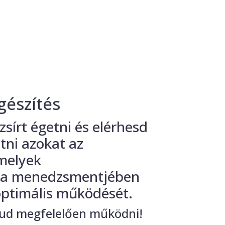
gészítés
sírt égetni és elérhesd
tni azokat az
 melyek
gia menedzsmentjében
 optimális működését.
tud megfelelően működni!