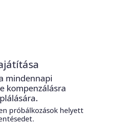
ajátítása
 a mindennapi
 ne kompenzálásra
plálására.
len próbálkozások helyett
kentésedet.