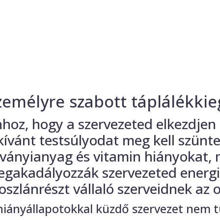
zemélyre szabott táplálékkie
hoz, hogy a szervezeted elkezdjen z
kívánt testsúlyodat meg kell szünte
ványianyag és vitamin hiányokat,
gakadályozzák szervezeted ener
oszlánrészt vállaló szerveidnek az
hiányállapotokkal küzdő szervezet nem 