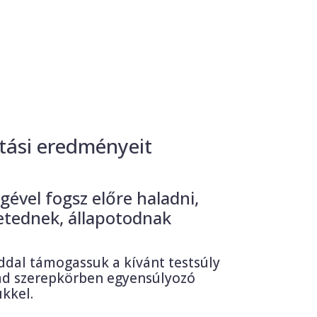
atási eredményeit
ével fogsz előre haladni,
zetednek, állapotodnak
óddal támogassuk a kívánt testsúly
salád szerepkörben egyensúlyozó
kkel.