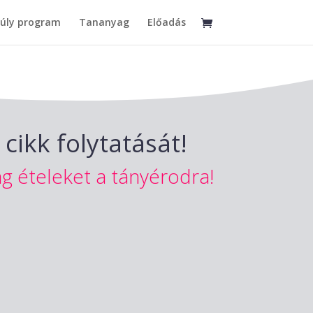
súly program
Tananyag
Előadás
cikk folytatását!
g ételeket a tányérodra!