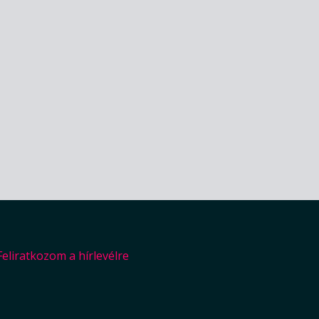
m
Feliratkozom a hírlevélre